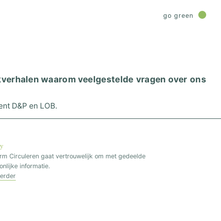
go green
kverhalen
waarom
veelgestelde vragen
over ons
cent D&P en LOB.
cy
orm Circuleren gaat vertrouwelijk om met gedeelde
nlijke informatie.
verder