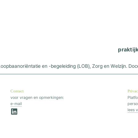
praktij
 Loopbaanoriëntatie en -begeleiding (LOB), Zorg en Welzijn. Do
Contact
Priva
voor vragen en opmerkingen:
Platf
e-mail
persoo
lees 