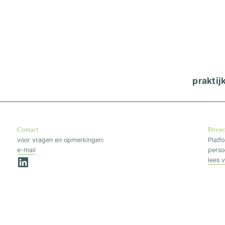
praktij
Contact
Priva
voor vragen en opmerkingen:
Platf
e-mail
persoo
lees 