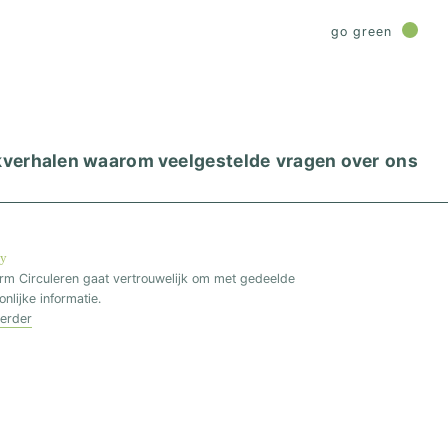
go green
kverhalen
waarom
veelgestelde vragen
over ons
cy
orm Circuleren gaat vertrouwelijk om met gedeelde
nlijke informatie.
verder