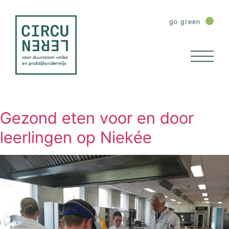
go green
Gezond eten voor en door
leerlingen op Niekée